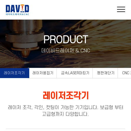
PRODUCT
데이비드레이저 & CNC
레이저조각기
레이저용접기
금속LASER마킹기
평판재단기
CNC
레이저조각기
레이저 조각, 각인, 컷팅이 가능한 기기입니다. 보급형 부터
고급형까지 다양합니다.