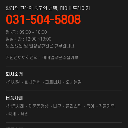
합리적 고객의 최고의 선택, 데이비드레이저
031-504-5808
월~금 : 09:00 ~ 18:00
점심시간 : 12:00 ~13:00
토,일요일 및 법정공휴일은 휴무입니다.
개인정보보호정책
이메일무단수집거부
회사소개
인사말
회사연혁
파트너사
오시는길
납품사례
납품사례
제품동영상
나무
플라스틱
종이
직물가죽
석재
유리