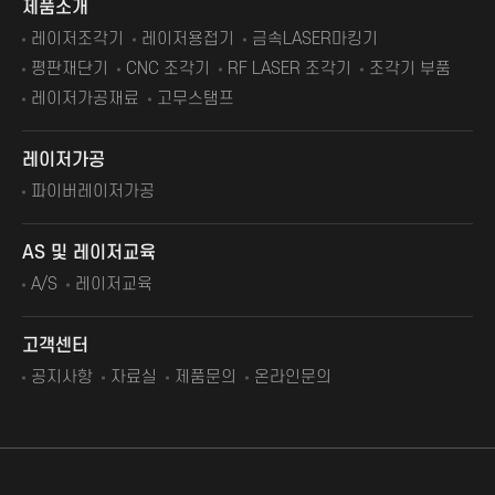
제품소개
레이저조각기
레이저용접기
금속LASER마킹기
평판재단기
CNC 조각기
RF LASER 조각기
조각기 부품
레이저가공재료
고무스탬프
레이저가공
파이버레이저가공
AS 및 레이저교육
A/S
레이저교육
고객센터
공지사항
자료실
제품문의
온라인문의